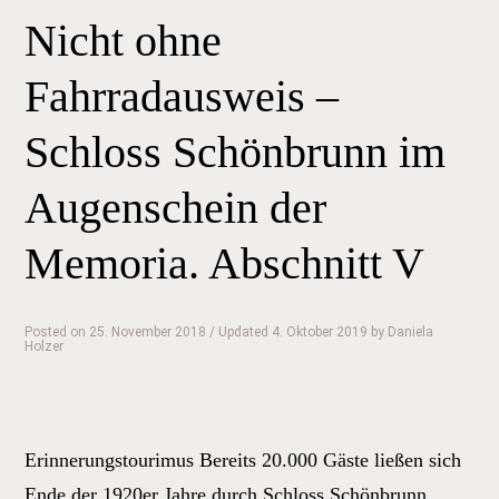
–
Nicht ohne
Schloss
Schönbrunn
Fahrradausweis –
im
Augenschein
Schloss Schönbrunn im
der
Augenschein der
Memoria.
Abschnitt
Memoria. Abschnitt V
VI“
Posted on
25. November 2018
/ Updated 4. Oktober 2019
by
Daniela
Holzer
Erinnerungstourimus Bereits 20.000 Gäste ließen sich
Ende der 1920er Jahre durch Schloss Schönbrunn