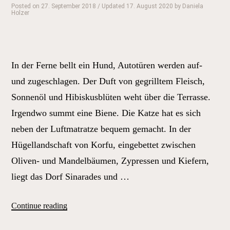
Posted on
27. September 2018
/ Updated 17. August 2020
by
Daniela
Abschnitt
Holzer
I“
In der Ferne bellt ein Hund, Autotüren werden auf-
und zugeschlagen. Der Duft von gegrilltem Fleisch,
Sonnenöl und Hibiskusblüten weht über die Terrasse.
Irgendwo summt eine Biene. Die Katze hat es sich
neben der Luftmatratze bequem gemacht. In der
Hügellandschaft von Korfu, eingebettet zwischen
Oliven- und Mandelbäumen, Zypressen und Kiefern,
liegt das Dorf Sinarades und …
„Verlieren,
Continue reading
Wiederfinden,