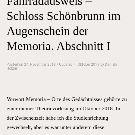
Fahrradausweis –
im
Augenschein
Schloss Schönbrunn im
der
Augenschein der
Memoria.
Abschnitt
Memoria. Abschnitt I
II“
Posted on
24. November 2018
/ Updated 4. Oktober 2019
by
Daniela
Holzer
Vorwort Memoria – Orte des Gedächtnisses gehörte zu
einer meiner Theorievorlesung im Oktober 2018. In
der Zwischenzeit habe ich die Studienrichtung
gewechselt, aber es war unter anderem diese