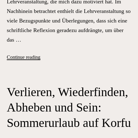
Lehrveranstaltung, die mich dazu motiviert hat. Im
Nachhinein betrachtet enthielt die Lehrveranstaltung so
viele Bezugspunkte und Überlegungen, dass sich eine
schriftliche Reflexion geradezu aufdrängte, um über
das …
„Nicht
Continue reading
ohne
Fahrradausweis
–
Verlieren, Wiederfinden,
Schloss
Schönbrunn
Abheben und Sein:
im
Augenschein
Sommerurlaub auf Korfu
der
Memoria.