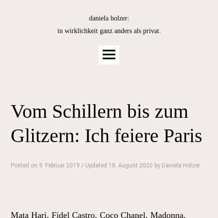
Skip
to
daniela holzer:
content
in wirklichkeit ganz anders als privat.
Main
Menu
Vom Schillern bis zum
Glitzern: Ich feiere Paris
Posted on
9. Februar 2019
/ Updated 18. August 2020
by
Daniela Holzer
Mata Hari, Fidel Castro, Coco Chanel, Madonna,