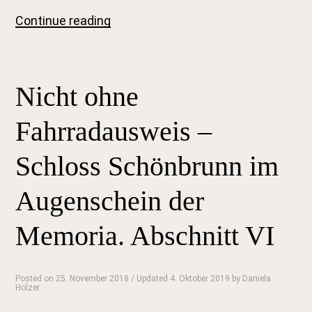
Zitate.
Continue reading
Lieblingsstellen.
Erste
Wörter.
Letzte
Nicht ohne
Sätze.
Fundstücke
in
Fahrradausweis –
Büchern,
die
Schloss Schönbrunn im
einem
nicht
mehr
Augenschein der
aus
dem
Memoria. Abschnitt VI
Sinn
gehen.
Posted on
25. November 2018
/ Updated 4. Oktober 2019
by
Daniela
Holzer