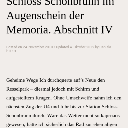
Schloss Schönbrunn im
der
Augenschein der
Memoria.
Abschnitt
Memoria. Abschnitt IV
V“
Posted on
24. November 2018
/ Updated 4. Oktober 2019
by
Daniela
Holzer
Geheime Wege Ich durchquerte auf’s Neue den
Resselpark – diesmal jedoch mit Schirm und
aufgestelltem Kragen. Ohne Umschweife nahm ich den
nächsten Zug der U4 und fuhr bis zur Station Schloss
Schönbrunn durch. Wäre das Wetter nicht so kapriziös
gewesen, hätte ich sicherlich das Rad zur ehemaligen