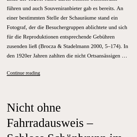
führen und auch Souveniranbieter gab es bereits. An
einer bestimmten Stelle der Schauräume stand ein
Fotograf, der die Besuchergruppen ablichtete und sich
für die Reproduktionen entsprechende Gebühren
zusenden ließ (Brocza & Stadelmann 2000, 5–174). In
den 1920er Jahren zahlten die nicht Ortsansässigen …
„Nicht
Continue reading
ohne
Fahrradausweis
–
Nicht ohne
Schloss
Schönbrunn
Fahrradausweis –
im
Augenschein