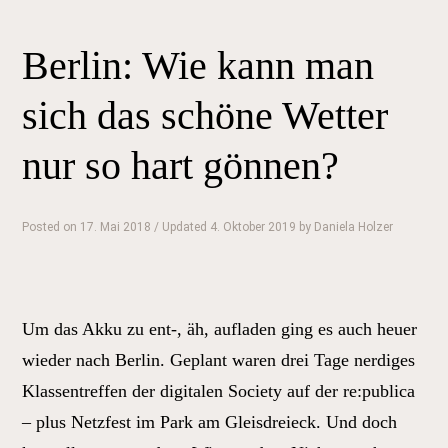
Abheben
und
Berlin: Wie kann man
Sein:
Sommerurlaub
sich das schöne Wetter
auf
Korfu“
nur so hart gönnen?
Posted on
17. Mai 2018
/ Updated 4. Oktober 2019
by
Daniela Holzer
Um das Akku zu ent-, äh, aufladen ging es auch heuer
wieder nach Berlin. Geplant waren drei Tage nerdiges
Klassentreffen der digitalen Society auf der re:publica
– plus Netzfest im Park am Gleisdreieck. Und doch