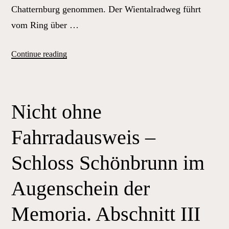
Chatternburg genommen. Der Wientalradweg führt
vom Ring über …
„Nicht
Continue reading
ohne
Fahrradausweis
–
Nicht ohne
Schloss
Schönbrunn
Fahrradausweis –
im
Augenschein
Schloss Schönbrunn im
der
Augenschein der
Memoria.
Abschnitt
Memoria. Abschnitt III
IV“