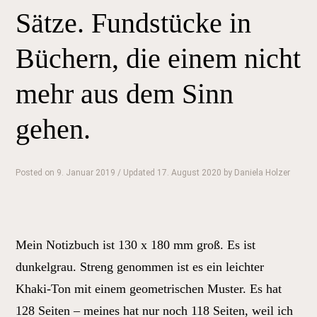
Paris“
Sätze. Fundstücke in
Büchern, die einem nicht
mehr aus dem Sinn
gehen.
Posted on
9. Januar 2019
/ Updated 17. August 2020
by
Daniela Holzer
Mein Notizbuch ist 130 x 180 mm groß. Es ist
dunkelgrau. Streng genommen ist es ein leichter
Khaki-Ton mit einem geometrischen Muster. Es hat
128 Seiten – meines hat nur noch 118 Seiten, weil ich