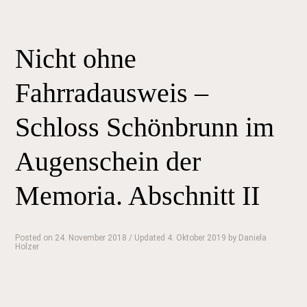
ohne
Fahrradausweis
–
Nicht ohne
Schloss
Schönbrunn
Fahrradausweis –
im
Augenschein
Schloss Schönbrunn im
der
Augenschein der
Memoria.
Abschnitt
Memoria. Abschnitt II
III“
Posted on
24. November 2018
/ Updated 4. Oktober 2019
by
Daniela
Holzer