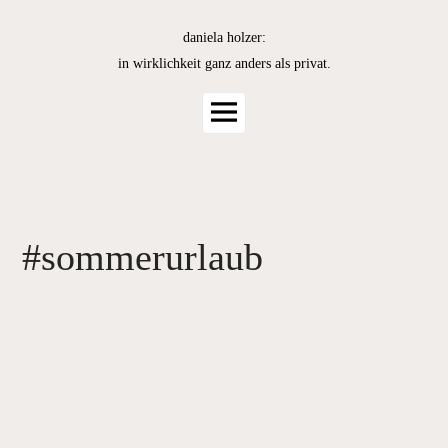
Skip
to
daniela holzer:
content
in wirklichkeit ganz anders als privat.
Main
Menu
#sommerurlaub