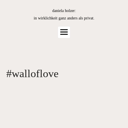
Skip
to
daniela holzer:
content
in wirklichkeit ganz anders als privat.
Main
Menu
#walloflove