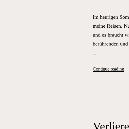
Im heurigen Somm
meine Reisen. Nu
und es braucht w
berührenden und 
…
„S
Continue reading
Bie
Zi
alt
Fi
un
ei
Verlier
bi