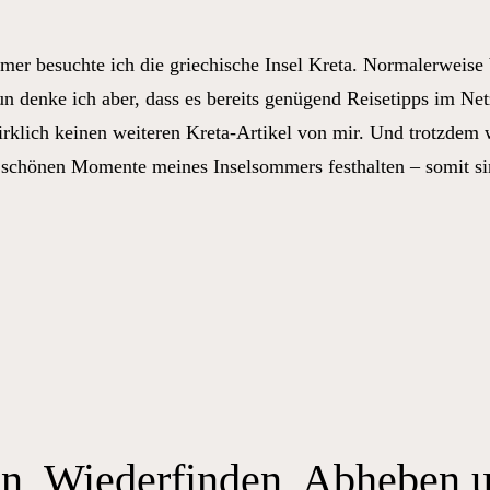
er besuchte ich die griechische Insel Kreta. Normalerweise 
n denke ich aber, dass es bereits genügend Reisetipps im Net
irklich keinen weiteren Kreta-Artikel von mir. Und trotzdem w
schönen Momente meines Inselsommers festhalten – somit si
trand,
r,
garetten,
e
lme
d
n
en, Wiederfinden, Abheben 
sschen