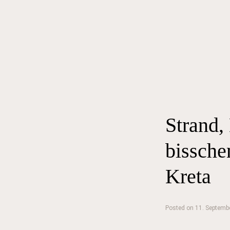
Strand, 
bissch
Kreta
Posted on
11. Septemb