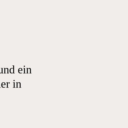
 und ein
er in