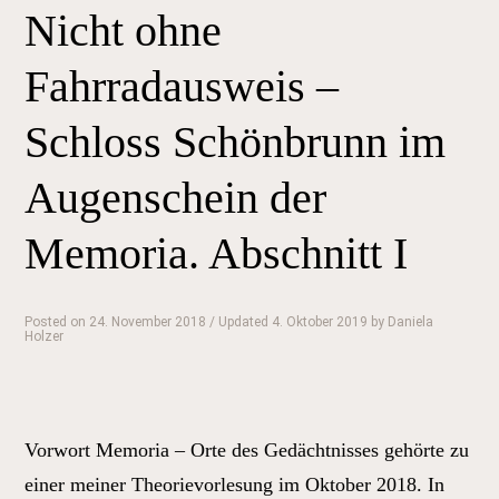
Nicht ohne
Schloss
Schönbrunn
Fahrradausweis –
im
Augenschein
Schloss Schönbrunn im
der
Augenschein der
Memoria.
Abschnitt
Memoria. Abschnitt I
II“
Posted on
24. November 2018
/ Updated 4. Oktober 2019
by
Daniela
Holzer
Vorwort Memoria – Orte des Gedächtnisses gehörte zu
einer meiner Theorievorlesung im Oktober 2018. In