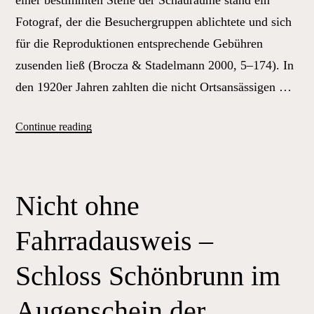
einer bestimmten Stelle der Schauräume stand ein
Fotograf, der die Besuchergruppen ablichtete und sich
für die Reproduktionen entsprechende Gebühren
zusenden ließ (Brocza & Stadelmann 2000, 5–174). In
den 1920er Jahren zahlten die nicht Ortsansässigen …
„Nicht
Continue reading
ohne
Fahrradausweis
–
Nicht ohne
Schloss
Schönbrunn
Fahrradausweis –
im
Augenschein
Schloss Schönbrunn im
der
Augenschein der
Memoria.