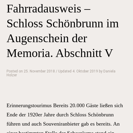
Schönbrunn
Fahrradausweis –
im
Augenschein
Schloss Schönbrunn im
der
Augenschein der
Memoria.
Abschnitt
Memoria. Abschnitt V
VI“
Posted on
25. November 2018
/ Updated 4. Oktober 2019
by
Daniela
Holzer
Erinnerungstourimus Bereits 20.000 Gäste ließen sich
Ende der 1920er Jahre durch Schloss Schönbrunn
führen und auch Souveniranbieter gab es bereits. An