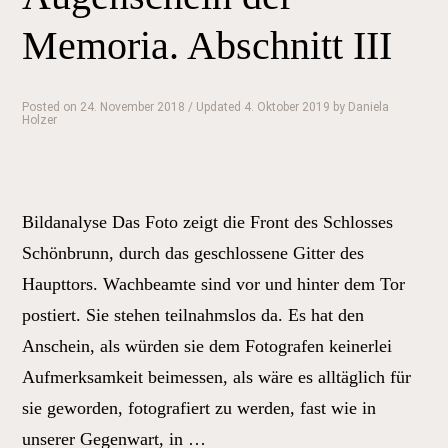
Abschnitt
Memoria. Abschnitt III
V“
Posted on
24. November 2018
/ Updated 4. Oktober 2019
by
Daniela
Holzer
Bildanalyse Das Foto zeigt die Front des Schlosses
Schönbrunn, durch das geschlossene Gitter des
Haupttors. Wachbeamte sind vor und hinter dem Tor
postiert. Sie stehen teilnahmslos da. Es hat den
Anschein, als würden sie dem Fotografen keinerlei
Aufmerksamkeit beimessen, als wäre es alltäglich für
sie geworden, fotografiert zu werden, fast wie in
unserer Gegenwart, in …