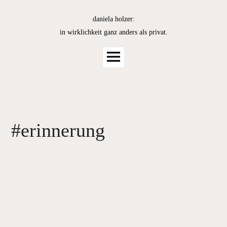
Skip
to
daniela holzer:
content
in wirklichkeit ganz anders als privat.
Main
Menu
#erinnerung