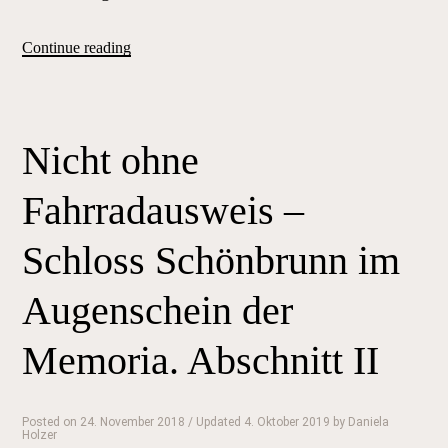
„Nicht
Continue reading
ohne
Fahrradausweis
–
Nicht ohne
Schloss
Schönbrunn
Fahrradausweis –
im
Augenschein
Schloss Schönbrunn im
der
Augenschein der
Memoria.
Abschnitt
Memoria. Abschnitt II
III“
Posted on
24. November 2018
/ Updated 4. Oktober 2019
by
Daniela
Holzer